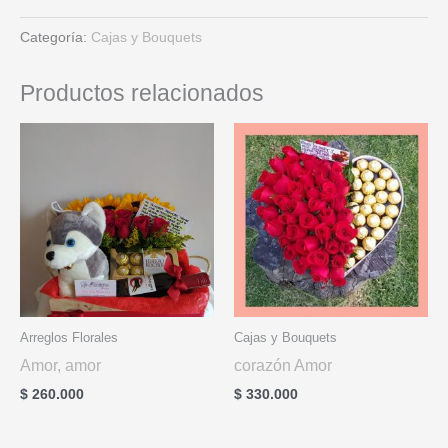
Categoría:
Cajas y Bouquets
Productos relacionados
Arreglos Florales
Cajas y Bouquets
Amor, amor
corazón Amor
$
260.000
$
330.000