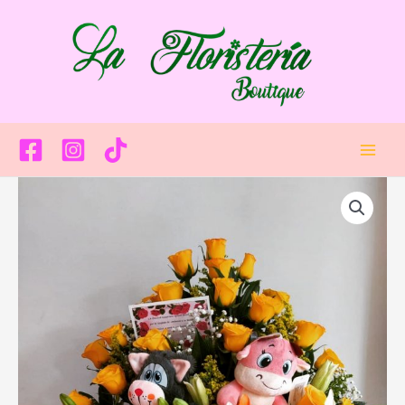
Ir
Main
al
Men
contenido