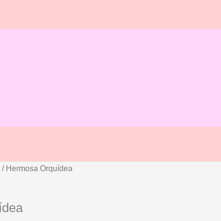
s
/ Hermosa Orquídea
ídea