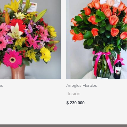
es
Arreglos Florales
Ilusión
$
230.000