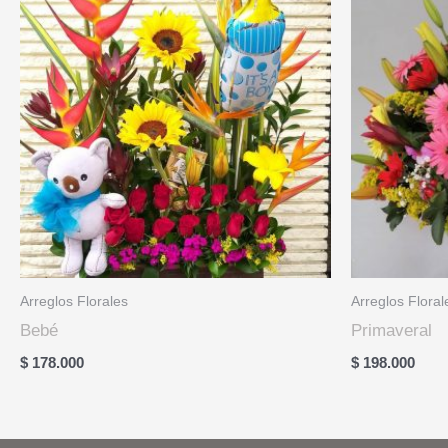
Arreglos Florales
Arreglos Floral
Bebé
Primaveral
$
178.000
$
198.000