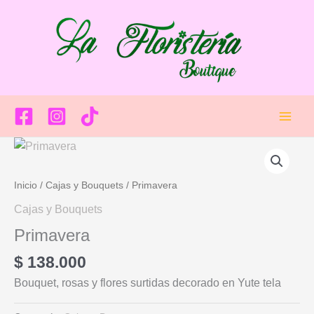
Ir
Main
al
Men
contenido
Inicio
/
Cajas y Bouquets
/ Primavera
Cajas y Bouquets
Primavera
$
138.000
Bouquet, rosas y flores surtidas decorado en Yute tela