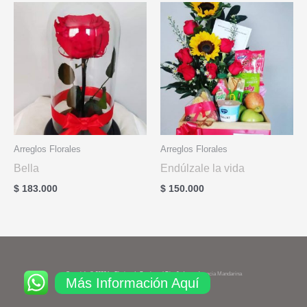
Arreglos Florales
Arreglos Florales
Bella
Endúlzale la vida
$
183.000
$
150.000
Copyright © 2026 La Floristería Boutique | Diseñado por
Agencia Mandarina
Más Información Aquí